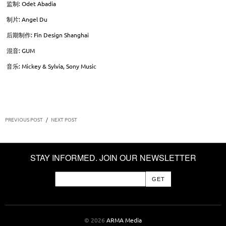
监制: Odet Abadia
制片: Angel Du
后期制作: Fin Design Shanghai
混音: GUM
音乐: Mickey & Sylvia, Sony Music
PREVIOUS POST
/
NEXT POST
STAY INFORMED. JOIN OUR NEWSLETTER
© 2026
ARMA Media